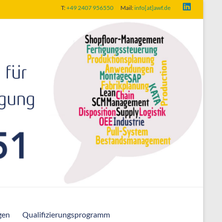
T:
+49 2407 956550
Mail:
info[at]awf.de
gen
Qualifizierungsprogramm