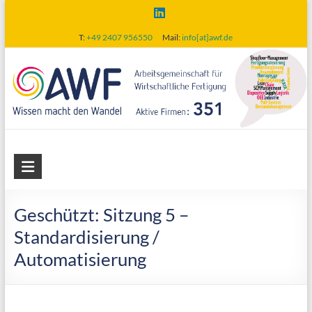
Skip
to
T:
+49 2407 956550
Mail:
info[at]awf.de
content
AWF
Arbeitsgemeinschaft
für
Geschützt: Sitzung 5 –
wirtschaftliche
Standardisierung /
Fertigung
Automatisierung