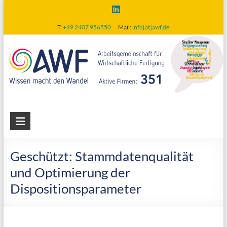
Skip
to
T:
+49 2407 956550
Mail:
info[at]awf.de
content
AWF
Arbeitsgemeinschaft
für
Geschützt: Stammdatenqualität
wirtschaftliche
und Optimierung der
Fertigung
Dispositionsparameter