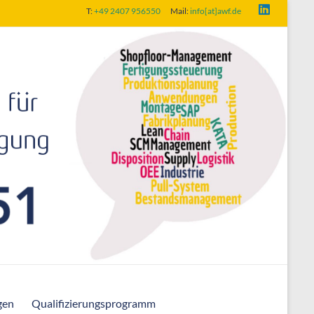
T:
+49 2407 956550
Mail:
info[at]awf.de
gen
Qualifizierungsprogramm