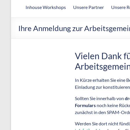
Arbeitsgemeinschaft
Inhouse Workshops
Unsere Partner
Unsere R
für
wirtschaftliche
Fertigung
Ihre Anmeldung zur Arbeitsgemei
Vielen Dank f
Arbeitsgemein
In Kürze erhalten Sie eine 
Einladung zur konstituieren
Sollten Sie innerhalb von
dr
Formulars
noch keine Rückm
zunächst in den SPAM-Ordn
Werden Sie dort nicht fündig