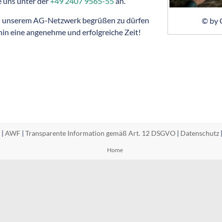
e uns unter der
+49 2407 9565-55
an.
 in unserem AG-Netzwerk begrüßen zu dürfen
© by 
in eine angenehme und erfolgreiche Zeit!
 |
AWF
|
Transparente Information gemäß Art. 12 DSGVO
|
Datenschutz
Home