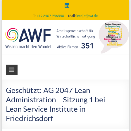
Skip
to
T:
+49 2407 956550
Mail:
info[at]awf.de
content
AWF
Arbeitsgemeinschaft
für
Geschützt: AG 2047 Lean
wirtschaftliche
Administration – Sitzung 1 bei
Fertigung
Lean Service Institute in
Friedrichsdorf