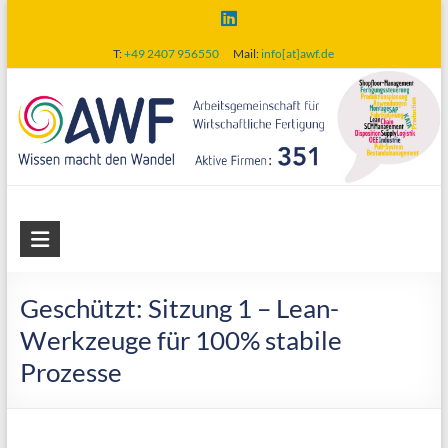
Skip
to
T:
+49 2407 956550
Mail:
info[at]awf.de
content
AWF
Arbeitsgemeinschaft
für
Geschützt: Sitzung 1 – Lean-
wirtschaftliche
Werkzeuge für 100% stabile
Fertigung
Prozesse