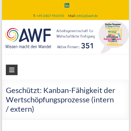
Skip
to
T:
+49 2407 956550
Mail:
info[at]awf.de
content
AWF
Arbeitsgemeinschaft
für
Geschützt: Kanban-Fähigkeit der
wirtschaftliche
Wertschöpfungsprozesse (intern
Fertigung
/ extern)