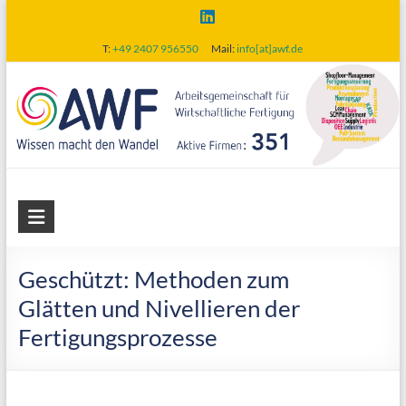
Skip
to
T:
+49 2407 956550
Mail:
info[at]awf.de
content
AWF
Arbeitsgemeinschaft
für
Geschützt: Methoden zum
wirtschaftliche
Glätten und Nivellieren der
Fertigung
Fertigungsprozesse