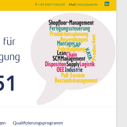
T:
+49 2407 956550
Mail:
info[at]awf.de
gen
Qualifizierungsprogramm