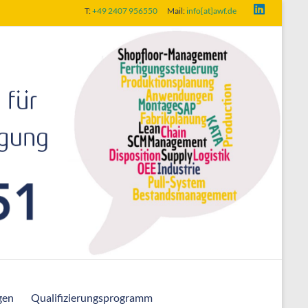
T:
+49 2407 956550
Mail:
info[at]awf.de
gen
Qualifizierungsprogramm