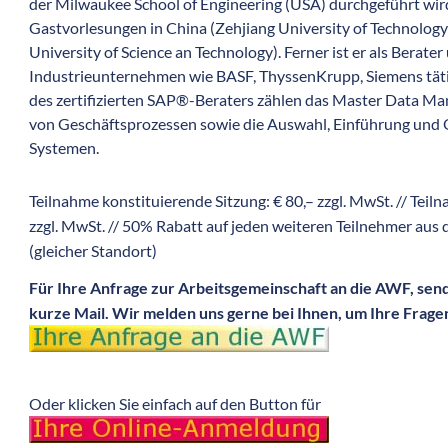
der Milwaukee School of Engineering (USA) durchgeführt wir
Gastvorlesungen in China (Zehjiang University of Technolog
University of Science an Technology). Ferner ist er als Berate
Industrieunternehmen wie BASF, ThyssenKrupp, Siemens tät
des zertifizierten SAP®-Beraters zählen das Master Data M
von Geschäftsprozessen sowie die Auswahl, Einführung und
Systemen.
Teilnahme konstituierende Sitzung: € 80,– zzgl. MwSt. // Teil
zzgl. MwSt. // 50% Rabatt auf jeden weiteren Teilnehmer a
(gleicher Standort)
Für Ihre Anfrage zur Arbeitsgemeinschaft an die AWF, send
kurze Mail. Wir melden uns gerne bei Ihnen, um Ihre Fragen
Oder klicken Sie einfach auf den Button für