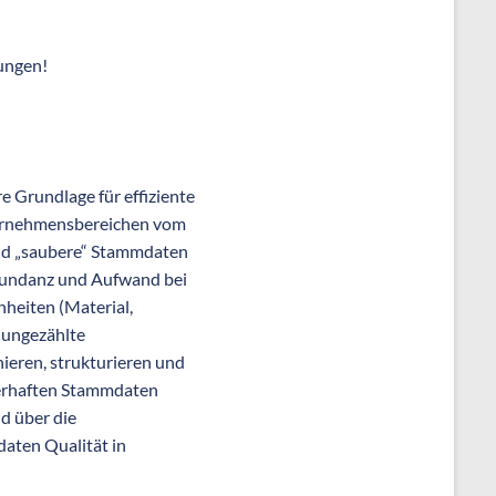
ungen!
 Grundlage für effiziente
ternehmensbereichen vom
sind „saubere“ Stammdaten
dundanz und Aufwand bei
nheiten (Material,
 ungezählte
nieren, strukturieren und
hlerhaften Stammdaten
d über die
aten Qualität in