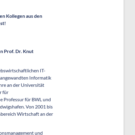
en Kollegen aus den
st!
n Prof. Dr. Knut
ebswirtschaftlichen IT-
r angewandten Informatik
ehre an der Universität
 für
e Professur für BWL und
udwigshafen. Von 2001 bis
hbereich Wirtschaft an der
ationsmanagement und