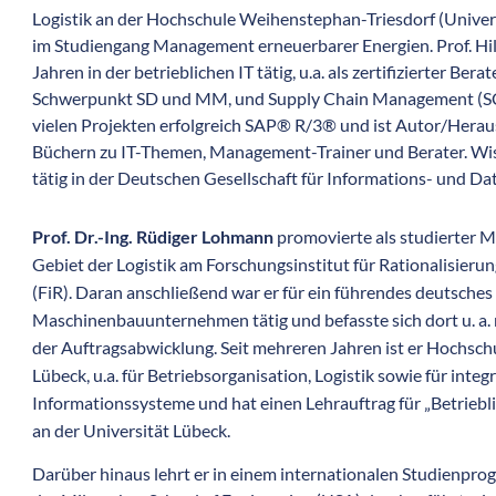
Logistik an der Hochschule Weihenstephan-Triesdorf (Univers
im Studiengang Management erneuerbarer Energien. Prof. Hild
Jahren in der betrieblichen IT tätig, u.a. als zertifizierter Be
Schwerpunkt SD und MM, und Supply Chain Management (SCM
vielen Projekten erfolgreich SAP® R/3® und ist Autor/Herau
Büchern zu IT-Themen, Management-Trainer und Berater. Wisse
tätig in der Deutschen Gesellschaft für Informations- und Da
Prof. Dr.-Ing. Rüdiger Lohmann
promovierte als studierter 
Gebiet der Logistik am Forschungsinstitut für Rationalisie
(FiR). Daran anschließend war er für ein führendes deutsches
Maschinenbauunternehmen tätig und befasste sich dort u. a. 
der Auftragsabwicklung. Seit mehreren Jahren ist er Hochsch
Lübeck, u.a. für Betriebsorganisation, Logistik sowie für integr
Informationssysteme und hat einen Lehrauftrag für „Betrieb
an der Universität Lübeck.
Darüber hinaus lehrt er in einem internationalen Studienpr