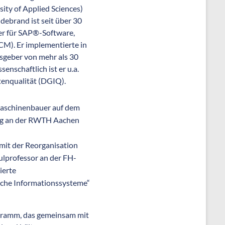
ity of Applied Sciences)
ebrand ist seit über 30
rater für SAP®-Software,
). Er implementierte in
sgeber von mehr als 30
nschaftlich ist er u.a.
tenqualität (DGIQ).
Maschinenbauer auf dem
rung an der RWTH Aachen
mit der Reorganisation
ulprofessor an der FH-
ierte
liche Informationssysteme“
ogramm, das gemeinsam mit