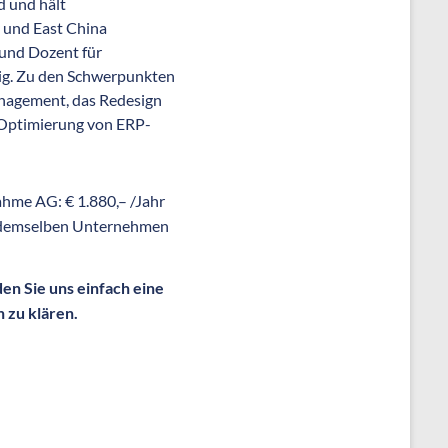
d und hält
y und East China
r und Dozent für
ig. Zu den Schwerpunkten
anagement, das Redesign
 Optimierung von ERP-
nahme AG: € 1.880,– /Jahr
us demselben Unternehmen
en Sie uns einfach eine
 zu klären.