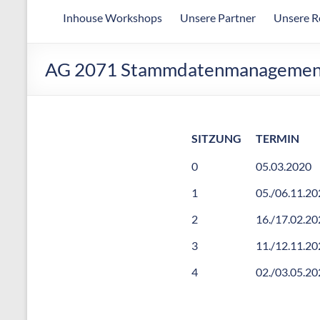
Arbeitsgemeinschaft
Inhouse Workshops
Unsere Partner
Unsere R
für
wirtschaftliche
Fertigung
AG 2071 Stammdatenmanagemen
SITZUNG
TERMIN
0
05.03.2020
1
05./06.11.20
2
16./17.02.20
3
11./12.11.20
4
02./03.05.20