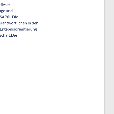
dieser
uge und
 SAP®. Die
ant­wortlichen in den
Ergebnis­orientierung
schaft.Die