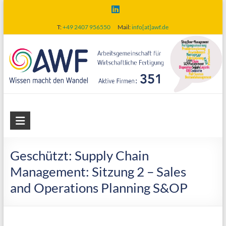
Skip
to
T:
+49 2407 956550
Mail:
info[at]awf.de
content
AWF
Arbeitsgemeinschaft
für
Geschützt: Supply Chain
wirtschaftliche
Management: Sitzung 2 – Sales
Fertigung
and Operations Planning S&OP