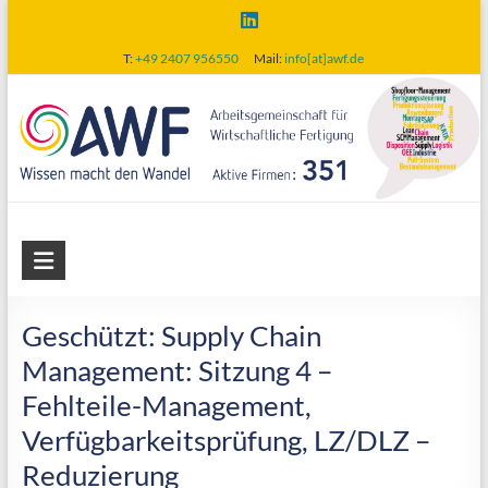
Skip
to
T:
+49 2407 956550
Mail:
info[at]awf.de
content
AWF
Arbeitsgemeinschaft
für
Geschützt: Supply Chain
wirtschaftliche
Management: Sitzung 4 –
Fertigung
Fehlteile-Management,
Verfügbarkeitsprüfung, LZ/DLZ –
Reduzierung