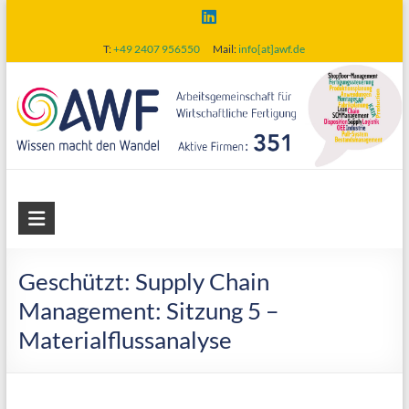
Skip
to
T:
+49 2407 956550
Mail:
info[at]awf.de
content
AWF
Arbeitsgemeinschaft
für
Geschützt: Supply Chain
wirtschaftliche
Management: Sitzung 5 –
Fertigung
Materialflussanalyse