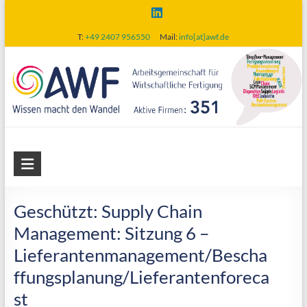
Skip
to
T:
+49 2407 956550
Mail:
info[at]awf.de
content
AWF
Arbeitsgemeinschaft
für
Geschützt: Supply Chain
wirtschaftliche
Management: Sitzung 6 –
Fertigung
Lieferantenmanagement/Bescha
ffungsplanung/Lieferantenforeca
st