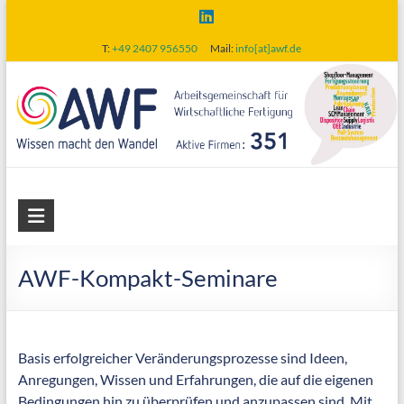
Skip
to
T:
+49 2407 956550
Mail:
info[at]awf.de
content
AWF
Arbeitsgemeinschaft
für
AWF-Kompakt-Seminare
wirtschaftliche
Fertigung
Basis erfolgreicher Veränderungsprozesse sind Ideen,
Anregungen, Wissen und Erfahrungen, die auf die eigenen
Bedingungen hin zu überprüfen und anzupassen sind. Mit