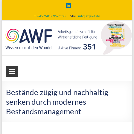
Skip
to
T:
+49 2407 956550
Mail:
info[at]awf.de
content
AWF
Arbeitsgemeinschaft
für
Bestände zügig und nachhaltig
wirtschaftliche
senken durch modernes
Fertigung
Bestandsmanagement