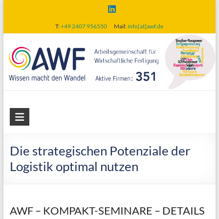
Skip
to
T:
+49 2407 956550
Mail:
info[at]awf.de
content
AWF
Arbeitsgemeinschaft
für
Die strategischen Potenziale der
wirtschaftliche
Logistik optimal nutzen
Fertigung
AWF – KOMPAKT-SEMINARE – DETAILS