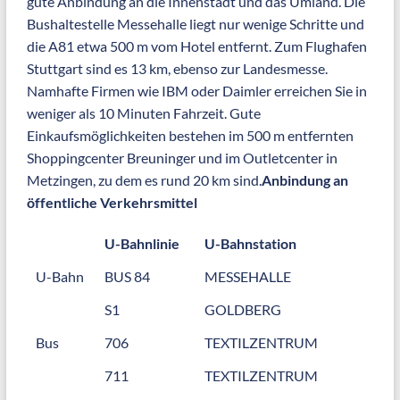
gute Anbindung an die Innenstadt und das Umland. Die
Bushaltestelle Messehalle liegt nur wenige Schritte und
die A81 etwa 500 m vom Hotel entfernt. Zum Flughafen
Stuttgart sind es 13 km, ebenso zur Landesmesse.
Namhafte Firmen wie IBM oder Daimler erreichen Sie in
weniger als 10 Minuten Fahrzeit. Gute
Einkaufsmöglichkeiten bestehen im 500 m entfernten
Shoppingcenter Breuninger und im Outletcenter in
Metzingen, zu dem es rund 20 km sind.
Anbindung an
öffentliche Verkehrsmittel
U-Bahnlinie
U-Bahnstation
U-Bahn
BUS 84
MESSEHALLE
S1
GOLDBERG
Bus
706
TEXTILZENTRUM
711
TEXTILZENTRUM