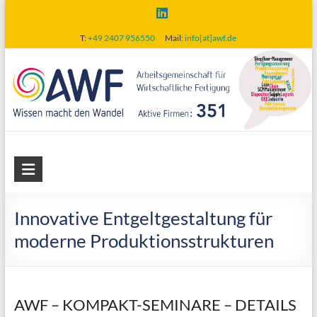
Skip
to
T:
+49 2407 956550
Mail:
info[at]awf.de
content
AWF
Arbeitsgemeinschaft
für
Innovative Entgeltgestaltung für
wirtschaftliche
moderne Produktionsstrukturen
Fertigung
AWF – KOMPAKT-SEMINARE – DETAILS