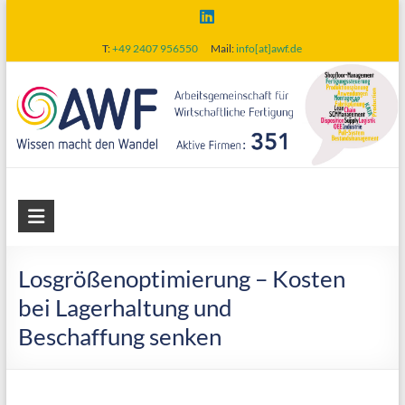
Skip
to
T:
+49 2407 956550
Mail:
info[at]awf.de
content
AWF
Arbeitsgemeinschaft
für
Losgrößenoptimierung – Kosten
wirtschaftliche
bei Lagerhaltung und
Fertigung
Beschaffung senken