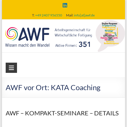
Skip
to
T:
+49 2407 956550
Mail:
info[at]awf.de
content
AWF
Arbeitsgemeinschaft
für
AWF vor Ort: KATA Coaching
wirtschaftliche
Fertigung
AWF – KOMPAKT-SEMINARE – DETAILS