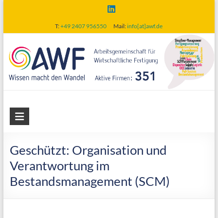
Skip
to
T:
+49 2407 956550
Mail:
info[at]awf.de
content
AWF
Arbeitsgemeinschaft
für
Geschützt: Organisation und
wirtschaftliche
Verantwortung im
Fertigung
Bestandsmanagement (SCM)