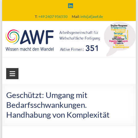
Skip
to
T:
+49 2407 956550
Mail:
info[at]awf.de
content
AWF
Arbeitsgemeinschaft
für
Geschützt: Umgang mit
wirtschaftliche
Bedarfsschwankungen.
Fertigung
Handhabung von Komplexität