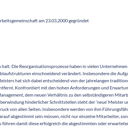
rbeitsgemeinschaft am 23.03.2000 gegründet
n halt: Die Reorganisationsprozesse haben in vielen Unternehme
blaufstrukturen einschneidend verändert. Insbesondere die Aufg
eisters hat sich dabei entscheidend von der jahrelangen traditio
ntfernt. Konfrontiert mit den hohen Anforderungen und Erwartu
anagement, dem neuen Verhältnis zu den selbständigeren Mitarbe
berwindung hinderlicher Schnittstellen steht der ‘neue’ Meister
ruck von allen Seiten. Insbesondere werden von ihm Führungsfähi
arauf abgestimmt sein müssen, nicht nur einzelne Mitarbeiter, s
u führen damit diese erfolgreich die abgestimmten oder erwarteten