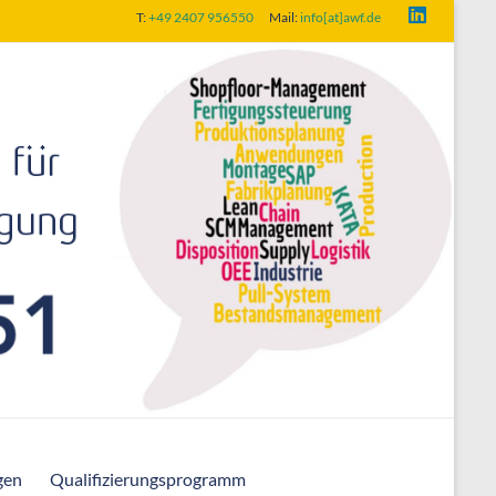
T:
+49 2407 956550
Mail:
info[at]awf.de
gen
Qualifizierungsprogramm