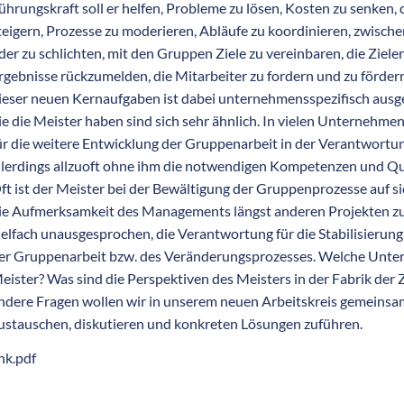
ührungskraft soll er helfen, Probleme zu lösen, Kosten zu senken, 
teigern, Prozesse zu moderieren, Abläufe zu koordinieren, zwisch
der zu schlichten, mit den Gruppen Ziele zu vereinbaren, die Ziele
rgebnisse rückzumelden, die Mitarbeiter zu fordern und zu förder
ieser neuen Kernaufgaben ist dabei unternehmensspezifisch ausge
ie die Meister haben sind sich sehr ähnlich. In vielen Unternehme
ür die weitere Entwicklung der Gruppenarbeit in der Verantwortun
llerdings allzuoft ohne ihm die notwendigen Kompetenzen und Qual
ft ist der Meister bei der Bewältigung der Gruppenprozesse auf sich
ie Aufmerksamkeit des Managements längst anderen Projekten zu
ielfach unausgesprochen, die Verantwortung für die Stabilisieru
er Gruppenarbeit bzw. des Veränderungsprozesses. Welche Unter
eister? Was sind die Perspektiven des Meisters in der Fabrik der
ndere Fragen wollen wir in unserem neuen Arbeitskreis gemeins
ustauschen, diskutieren und konkreten Lösungen zuführen.
ink.pdf