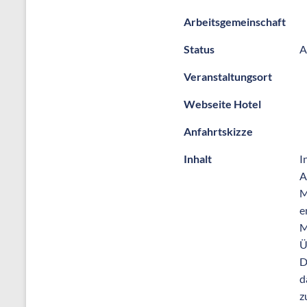
Arbeitsgemeinschaft
Status
A
Veranstaltungsort
Webseite Hotel
Anfahrtskizze
Inhalt
I
A
M
e
M
Ü
D
d
z