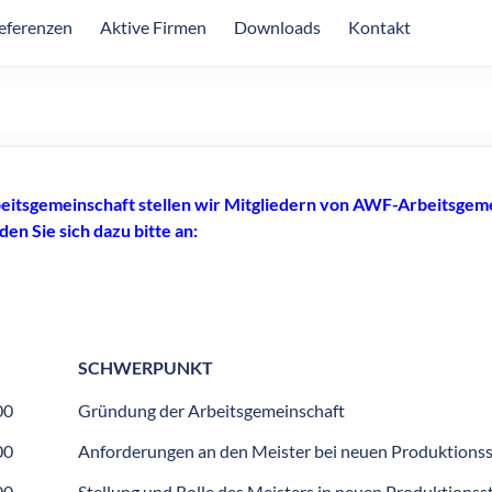
eferenzen
Aktive Firmen
Downloads
Kontakt
itsgemeinschaft stellen wir Mitgliedern von AWF-Arbeitsgem
n Sie sich dazu bitte an:
SCHWERPUNKT
00
Gründung der Arbeitsgemeinschaft
00
Anforderungen an den Meister bei neuen Produktions
00
Stellung und Rolle des Meisters in neuen Produktionss