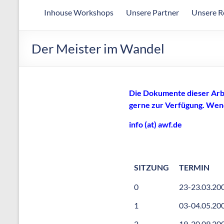
Arbeitsgemeinschaft
Inhouse Workshops
Unsere Partner
Unsere R
für
wirtschaftliche
Fertigung
Der Meister im Wandel
Die Dokumente dieser Arbe
gerne zur Verfügung. Wende
info (at) awf.de
SITZUNG
TERMIN
0
23-23.03.20
1
03-04.05.20
2
19-20.09.20