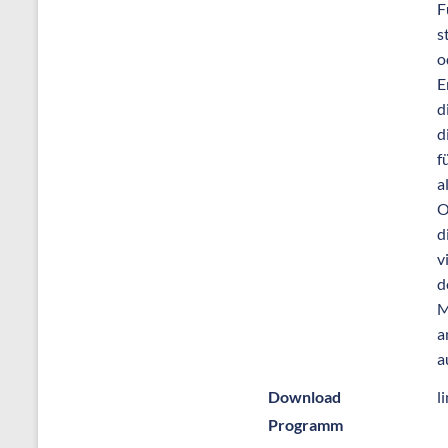
F
s
o
E
d
d
f
a
O
d
v
d
M
a
a
Download
l
Programm