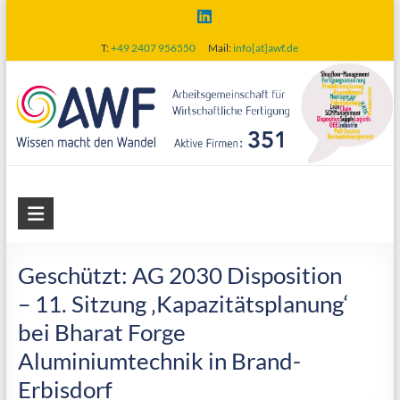
Skip
to
T:
+49 2407 956550
Mail:
info[at]awf.de
content
AWF
Arbeitsgemeinschaft
für
Geschützt: AG 2030 Disposition
wirtschaftliche
– 11. Sitzung ‚Kapazitätsplanung‘
Fertigung
bei Bharat Forge
Aluminiumtechnik in Brand-
Erbisdorf