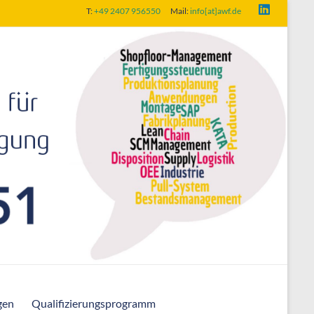
T:
+49 2407 956550
Mail:
info[at]awf.de
gen
Qualifizierungsprogramm