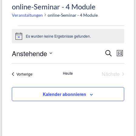
online-Seminar - 4 Module
Veranstaltungen
online-Seminar - 4 Module
Veranstaltungen
Es wurden keine Ergebnisse gefunden.
H
i
n
Anstehende
V
V
S
w
L
e
u
e
i
e
D
i
c
s
s
h
a
r
r
t
Heute
Nächste
Veranstaltungen
Vorherige
e
e
t
Veranstalt
a
a
u
n
n
Kalender abonnieren
m
s
s
w
t
ä
t
a
h
a
l
l