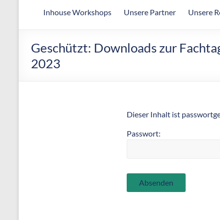
Arbeitsgemeinschaft
Inhouse Workshops
Unsere Partner
Unsere R
für
wirtschaftliche
Fertigung
Geschützt: Downloads zur Fachta
2023
Dieser Inhalt ist passwortg
Passwort: