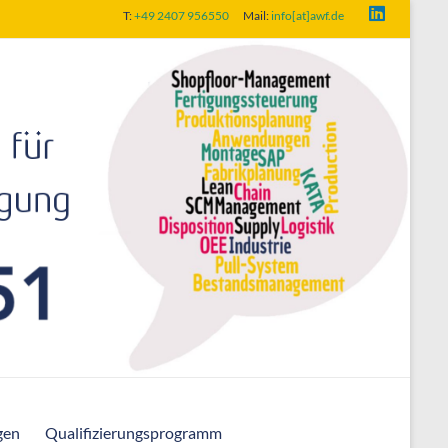
T:
+49 2407 956550
Mail:
info[at]awf.de
gen
Qualifizierungsprogramm