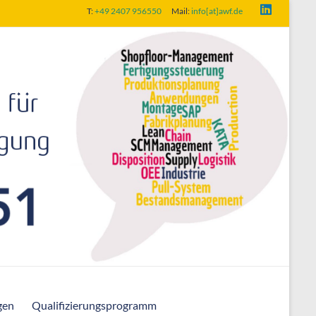
T:
+49 2407 956550
Mail:
info[at]awf.de
gen
Qualifizierungsprogramm