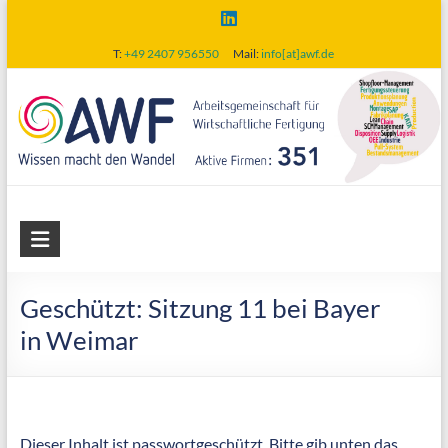
Skip
to
T:
+49 2407 956550
Mail:
info[at]awf.de
content
AWF
Arbeitsgemeinschaft
für
Geschützt: Sitzung 11 bei Bayer
wirtschaftliche
in Weimar
Fertigung
Dieser Inhalt ist passwortgeschützt. Bitte gib unten das