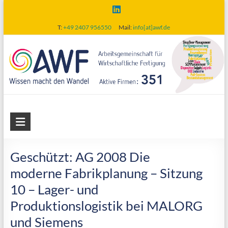
Skip
to
T:
+49 2407 956550
Mail:
info[at]awf.de
content
AWF
Arbeitsgemeinschaft
für
Geschützt: AG 2008 Die
wirtschaftliche
moderne Fabrikplanung – Sitzung
Fertigung
10 – Lager- und
Produktionslogistik bei MALORG
und Siemens