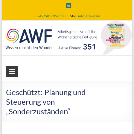
Skip
to
T:
+49 2407 956550
Mail:
info[at]awf.de
content
AWF
Arbeitsgemeinschaft
für
Geschützt: Planung und
wirtschaftliche
Steuerung von
Fertigung
„Sonderzuständen“