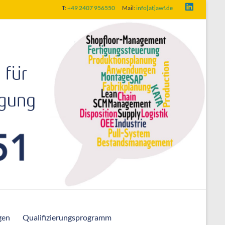
T:
+49 2407 956550
Mail:
info[at]awf.de
gen
Qualifizierungsprogramm