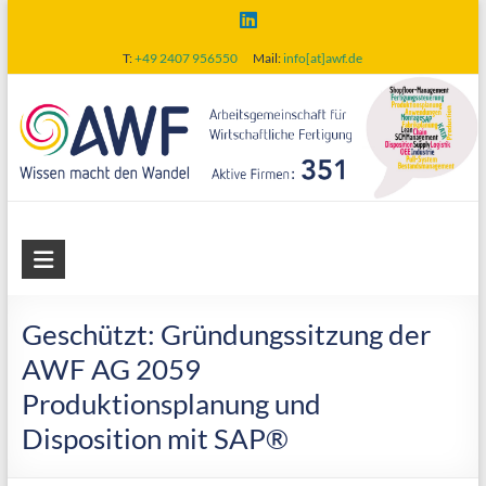
Skip
to
T:
+49 2407 956550
Mail:
info[at]awf.de
content
AWF
Arbeitsgemeinschaft
für
Geschützt: Gründungssitzung der
wirtschaftliche
AWF AG 2059
Fertigung
Produktionsplanung und
Disposition mit SAP®