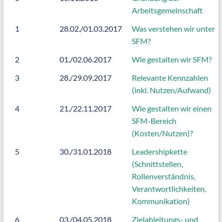
Arbeitsgemeinschaft
1
28.02./01.03.2017
Was verstehen wir unter
SFM?
2
01./02.06.2017
Wie gestalten wir SFM?
3
28./29.09.2017
Relevante Kennzahlen
(inkl. Nutzen/Aufwand)
4
21./22.11.2017
Wie gestalten wir einen
SFM-Bereich
(Kosten/Nutzen)?
5
30./31.01.2018
Leadershipkette
(Schnittstellen,
Rollenverständnis,
Verantwortlichkeiten,
Kommunikation)
6
03./04.05.2018
Zielableitungs- und