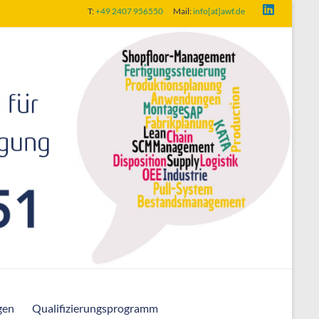
T:
+49 2407 956550
Mail:
info[at]awf.de
gen
Qualifizierungsprogramm