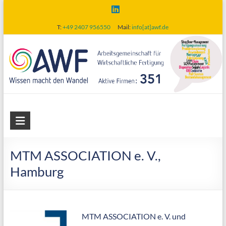
Skip
to
T:
+49 2407 956550
Mail:
info[at]awf.de
content
AWF
Arbeitsgemeinschaft
für
MTM ASSOCIATION e. V.,
wirtschaftliche
Hamburg
Fertigung
MTM ASSOCIATION e. V. und