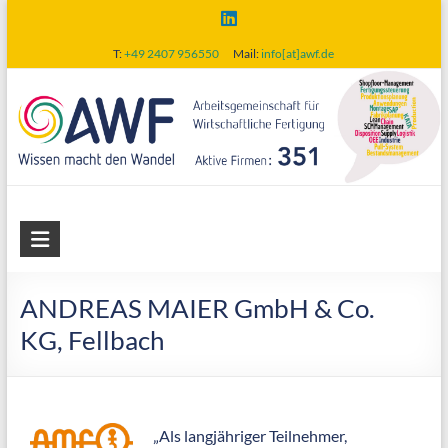
Skip
to
T:
+49 2407 956550
Mail:
info[at]awf.de
content
AWF
Arbeitsgemeinschaft
für
ANDREAS MAIER GmbH & Co.
wirtschaftliche
KG, Fellbach
Fertigung
„Als langjähriger Teilnehmer,