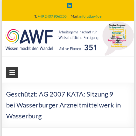
Skip
to
T:
+49 2407 956550
Mail:
info[at]awf.de
content
AWF
Arbeitsgemeinschaft
für
Geschützt: AG 2007 KATA: Sitzung 9
wirtschaftliche
bei Wasserburger Arzneitmittelwerk in
Fertigung
Wasserburg