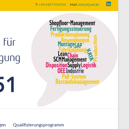
T:
+49 2407 956550
Mail:
info[at]awf.de
gen
Qualifizierungsprogramm