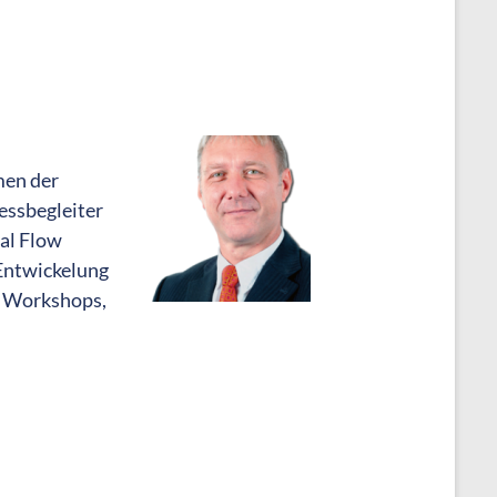
men der
zessbegleiter
tal Flow
Entwickelung
d Workshops,