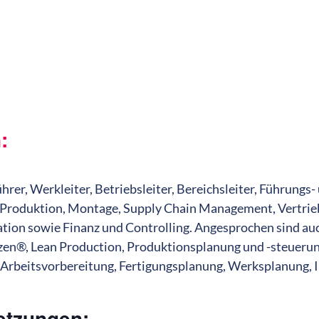
n:
rer, Werkleiter, Betriebsleiter, Bereichsleiter, Führungs-
Produktion, Montage, Supply Chain Management, Vertrieb
ation sowie Finanz und Controlling. Angesprochen sind au
zen®, Lean Production, Produktionsplanung und -steuerun
rbeitsvorbereitung, Fertigungsplanung, Werksplanung, I
etzungen: