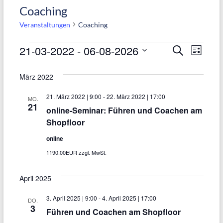
Coaching
Veranstaltungen
Coaching
Veranstaltungen
21-03-2022
 - 
06-08-2026
V
V
S
L
u
e
i
e
D
c
s
März 2022
h
a
r
r
t
e
e
t
a
21. März 2022 | 9:00
-
22. März 2022 | 17:00
a
MO.
21
u
online-Seminar: Führen und Coachen am
n
n
m
Shopfloor
s
s
w
online
t
ä
t
1190.00EUR zzgl. MwSt.
a
h
a
l
l
April 2025
l
e
t
3. April 2025 | 9:00
-
4. April 2025 | 17:00
t
DO.
n
3
u
Führen und Coachen am Shopfloor
u
.