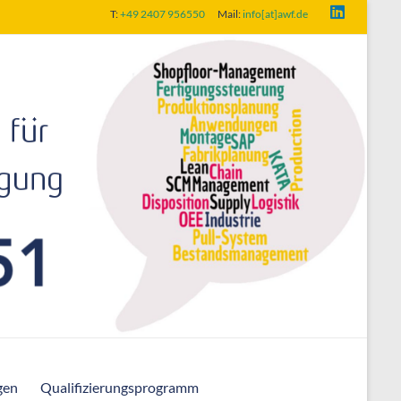
T:
+49 2407 956550
Mail:
info[at]awf.de
gen
Qualifizierungsprogramm