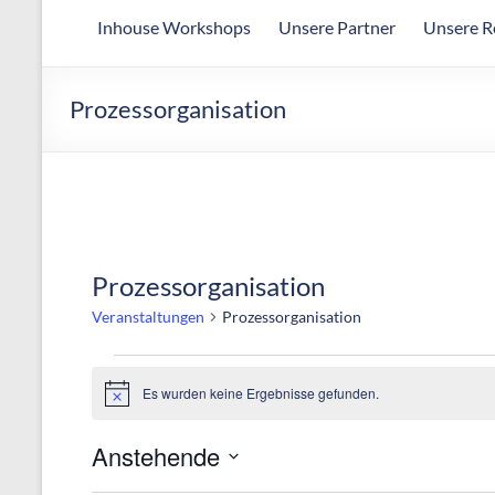
Arbeitsgemeinschaft
Inhouse Workshops
Unsere Partner
Unsere R
für
wirtschaftliche
Fertigung
Prozessorganisation
Prozessorganisation
Veranstaltungen
Prozessorganisation
Veranstaltungen
Es wurden keine Ergebnisse gefunden.
H
i
n
Anstehende
w
e
D
i