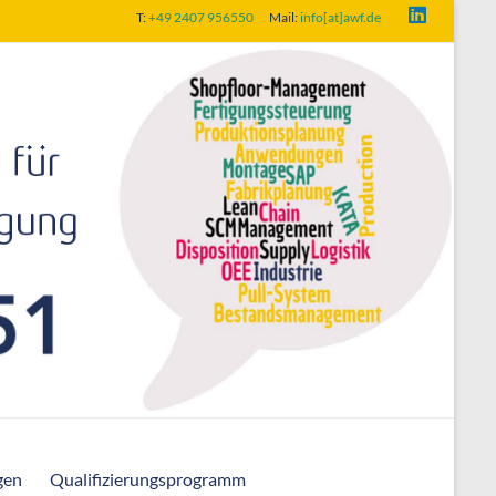
T:
+49 2407 956550
Mail:
info[at]awf.de
gen
Qualifizierungsprogramm