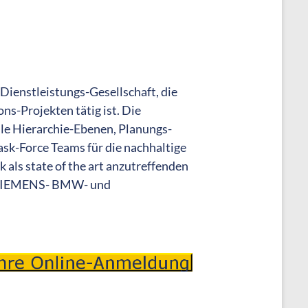
Dienstleistungs-Gesellschaft, die
ons-Projekten tätig ist. Die
le Hierarchie-Ebenen, Planungs-
sk-Force Teams für die nachhaltige
k als state of the art anzutreffenden
t SIEMENS- BMW- und