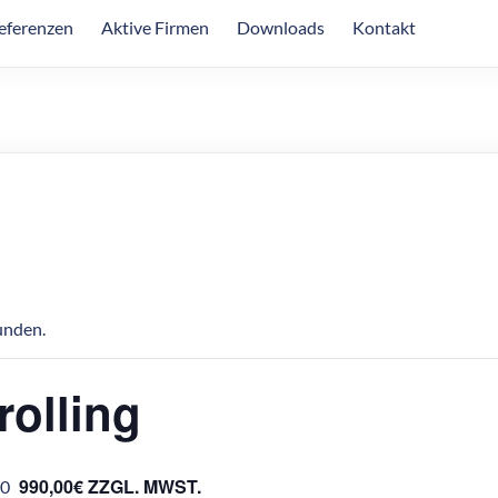
eferenzen
Aktive Firmen
Downloads
Kontakt
unden.
olling
990,00€ ZZGL. MWST.
00