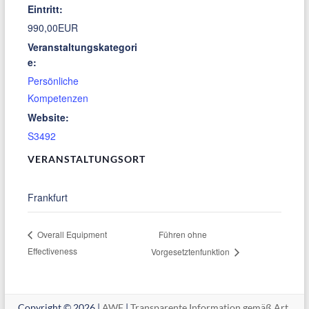
Eintritt:
990,00EUR
Veranstaltungskategori
e:
Persönliche
Kompetenzen
Website:
S3492
VERANSTALTUNGSORT
Frankfurt
Führen ohne
Overall Equipment
Effectiveness
Vorgesetztenfunktion
Copyright © 2026 |
AWF
|
Transparente Information gemäß Art.