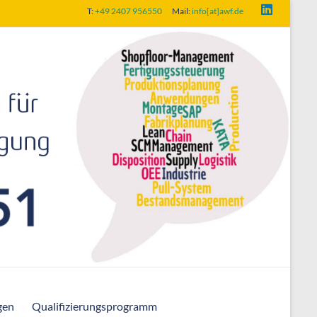
T:
+49 2407 956550
Mail:
info[at]awf.de
gen
Qualifizierungsprogramm