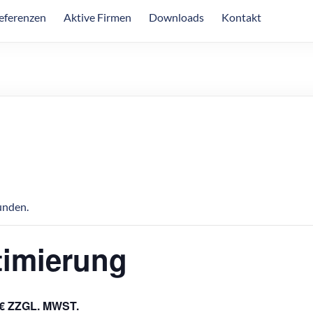
eferenzen
Aktive Firmen
Downloads
Kontakt
unden.
imierung
0€ ZZGL. MWST.