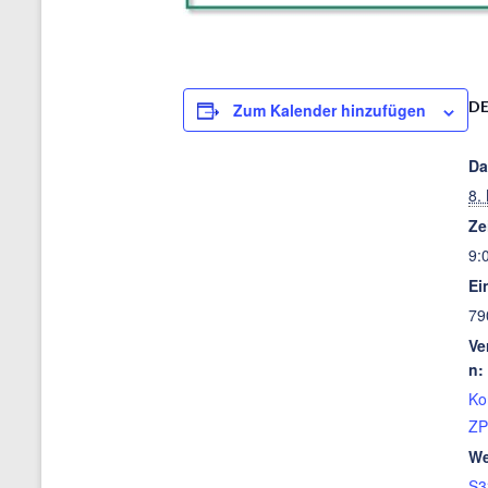
DE
Zum Kalender hinzufügen
Da
8.
Ze
9:
Ein
79
Ve
n:
Ko
ZP
We
S3