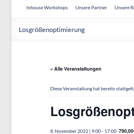
Arbeitsgemeinschaft
Inhouse Workshops
Unsere Partner
Unsere R
für
wirtschaftliche
Fertigung
Losgrößenoptimierung
« Alle Veranstaltungen
Diese Veranstaltung hat bereits stattgef
Losgrößenopt
790,0
8. November 2022 | 9:00
-
17:00