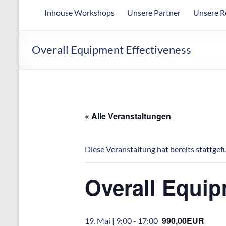
Arbeitsgemeinschaft
Inhouse Workshops
Unsere Partner
Unsere R
für
wirtschaftliche
Fertigung
Overall Equipment Effectiveness
« Alle Veranstaltungen
Diese Veranstaltung hat bereits stattgef
Overall Equip
990,00EUR
19. Mai | 9:00
-
17:00