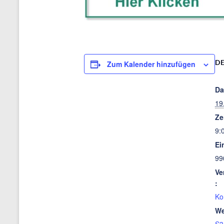
DE
Zum Kalender hinzufügen
Da
19
Ze
9:
Ein
99
Ve
:
Ko
We