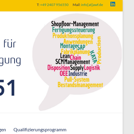
T:
+49 2407 956550
Mail:
info[at]awf.de
gen
Qualifizierungsprogramm