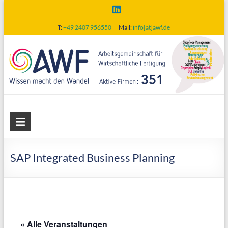
Skip
to
T:
+49 2407 956550
Mail:
info[at]awf.de
content
AWF
Arbeitsgemeinschaft
für
SAP Integrated Business Planning
wirtschaftliche
Fertigung
« Alle Veranstaltungen