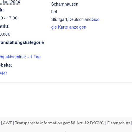
. Juni 2024
Scharnhausen
it:
bei
00 - 17:00
Stuttgart
,
Deutschland
Goo
tritt:
gle Karte anzeigen
0,00€
ranstaltungskategorie
mpaktseminar - 1 Tag
bsite:
3441
 |
AWF
|
Transparente Information gemäß Art. 12 DSGVO
|
Datenschutz