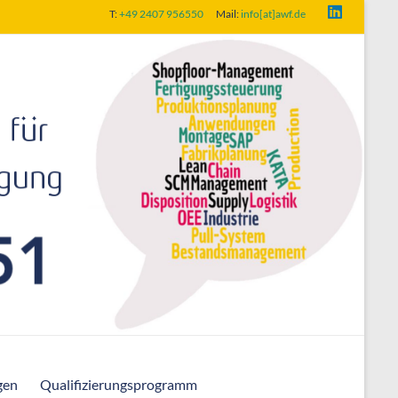
T:
+49 2407 956550
Mail:
info[at]awf.de
gen
Qualifizierungsprogramm