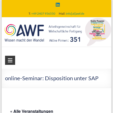
Skip
to
T:
+49 2407 956550
Mail:
info[at]awf.de
content
AWF
Arbeitsgemeinschaft
für
online-Seminar: Disposition unter SAP
wirtschaftliche
Fertigung
« Alle Veranstaltungen