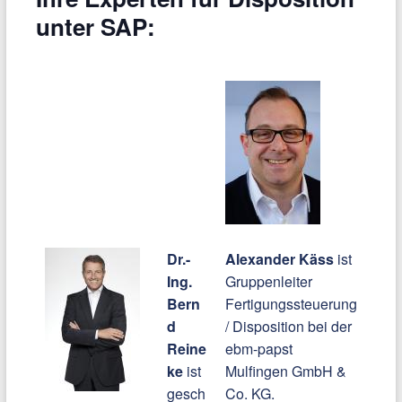
unter SAP:
Dr.-
Alexander Käss
ist
Ing.
Gruppenleiter
Bern
Fertigungssteuerung
d
/ Disposition bei der
Reine
ebm-papst
ke
ist
Mulfingen GmbH &
gesch
Co. KG.