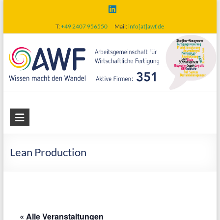
Skip
to
T:
+49 2407 956550
Mail:
info[at]awf.de
content
AWF
Arbeitsgemeinschaft
für
Lean Production
wirtschaftliche
Fertigung
« Alle Veranstaltungen