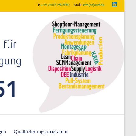
T:
+49 2407 956550
Mail:
info[at]awf.de
gen
Qualifizierungsprogramm