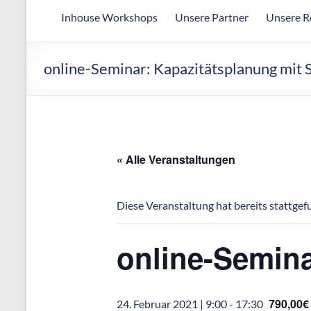
Arbeitsgemeinschaft
Inhouse Workshops
Unsere Partner
Unsere R
für
wirtschaftliche
Fertigung
online-Seminar: Kapazitätsplanung mit
« Alle Veranstaltungen
Diese Veranstaltung hat bereits stattgef
online-Semina
790,00€
24. Februar 2021 | 9:00
-
17:30