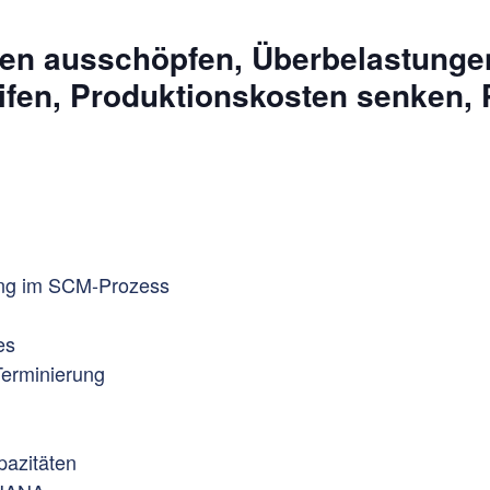
en ausschöpfen, Überbelastungen
fen, Produktionskosten senken, P
nung im SCM-Prozess
es
Terminierung
pazitäten